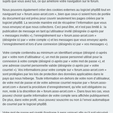
sujets que vous avez lus, ce qui améliore votre navigation sur le forum.
Nous pouvons également créer des cookies externes au logiciel phpBB tout en
naviguant sur « forum.asso-arcet.com », bien que ceux-ci soient hors de portée
du document qui est prévu pour couvrir seulement les pages créées par le
logiciel phpBB. La seconde manière est de récupérer l’information que vous
nous envoyez et que nous collectons. Ceci peut être, et n’est pas limité à : la
publication de message en tant qu’utilisateur invité (désignée ci-après par
« messages invités »), l’enregistrement sur « forum.asso-arcet.com »
(désignée ici par « votre compte ») et les messages que vous envoyez après
l’enregistrement et lors d’une connexion (désignés ici par « vos messages »).
Votre compte contiendra au minimum un identifiant unique (désigné ci-après
par « votre nom d’utilisateur »), un mot de passe personnel utilisé pour la
connexion à votre compte (désigné ci-après par « votre mot de passe »), et
une adresse courriel personnelle valide (désignée ci-après par « votre
courriel »). Vos informations pour votre compte sur « forum.asso-arcet.com »
sont protégées par les lois de protection des données applicables dans le
pays qui nous héberge. Toute information en-dehors de votre nom d’utilisateur,
de votre mot de passe et de votre adresse courriel requise par « forum.asso-
arcet.com » durant la procédure d’enregistrement, qu’elle soit obligatoire ou
non, reste à la discrétion de « forum.asso-arcet.com ». Dans tous les cas, vous
pouvez choisir quelle information de votre compte sera affichée publiquement.
De plus, dans votre profil, vous pouvez souscrire ou non à l’envoi automatique
de courriel par le logiciel phpBB.
Votre mot de passe est crypté (hashage à sens unique) afin qu’il soit sécurisé.