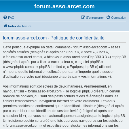
forum.asso-arcet.com
FAQ
S’enregistrer
Connexion
Index du forum
forum.asso-arcet.com - Politique de confidentialité
Cette politique explique en détail comment « forum.asso-arcet.com » et ses
sociétés affiliées (désignés ci-après par « nous », « notre », « nos »,
« forum.asso-arcet.com », « https://site.asso-arcet.com/PhpBB3.3.3 ») et phpBB
(désigné ci-après par « ils », « eux », « leur », « logiciel phpBB »,
« www.phpbb.com », « phpBB Limited », « Équipes phpBB ») utilisent
n’importe quelle information collectée pendant n’importe quelle session
d’utilisation de votre part (désignée ci-après par « vos informations »).
Vos informations sont collectées de deux manières. Premièrement, en
naviguant sur « forum.asso-arcet.com », le logiciel phpBB créera un certain
nombre de cookies, qui sont des petits fichiers textes téléchargés dans les
fichiers temporaires du navigateur Internet de votre ordinateur. Les deux
premiers cookies ne contiennent qu’un identifiant utilisateur (désigné ci-après
par « user-id ») et un identifiant de session invité (désigné ci-après par
« session-id »), qui vous sont automatiquement assignés par le logiciel phpBB.
Un troisième cookie sera créé une fois que vous naviguerez sur les sujets de
« forum.asso-arcet.com » et est utilisé pour stocker les informations sur les