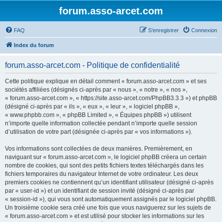
forum.asso-arcet.com
FAQ
S’enregistrer
Connexion
Index du forum
forum.asso-arcet.com - Politique de confidentialité
Cette politique explique en détail comment « forum.asso-arcet.com » et ses
sociétés affiliées (désignés ci-après par « nous », « notre », « nos »,
« forum.asso-arcet.com », « https://site.asso-arcet.com/PhpBB3.3.3 ») et phpBB
(désigné ci-après par « ils », « eux », « leur », « logiciel phpBB »,
« www.phpbb.com », « phpBB Limited », « Équipes phpBB ») utilisent
n’importe quelle information collectée pendant n’importe quelle session
d’utilisation de votre part (désignée ci-après par « vos informations »).
Vos informations sont collectées de deux manières. Premièrement, en
naviguant sur « forum.asso-arcet.com », le logiciel phpBB créera un certain
nombre de cookies, qui sont des petits fichiers textes téléchargés dans les
fichiers temporaires du navigateur Internet de votre ordinateur. Les deux
premiers cookies ne contiennent qu’un identifiant utilisateur (désigné ci-après
par « user-id ») et un identifiant de session invité (désigné ci-après par
« session-id »), qui vous sont automatiquement assignés par le logiciel phpBB.
Un troisième cookie sera créé une fois que vous naviguerez sur les sujets de
« forum.asso-arcet.com » et est utilisé pour stocker les informations sur les