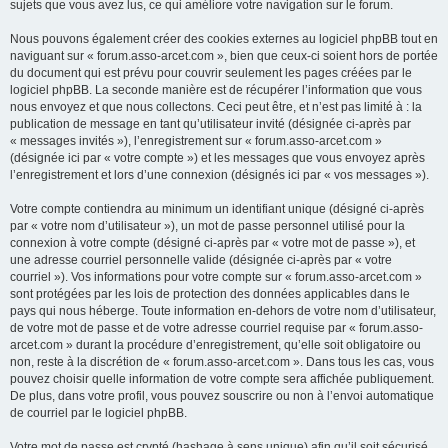
sujets que vous avez lus, ce qui améliore votre navigation sur le forum.
Nous pouvons également créer des cookies externes au logiciel phpBB tout en
naviguant sur « forum.asso-arcet.com », bien que ceux-ci soient hors de portée
du document qui est prévu pour couvrir seulement les pages créées par le
logiciel phpBB. La seconde manière est de récupérer l’information que vous
nous envoyez et que nous collectons. Ceci peut être, et n’est pas limité à : la
publication de message en tant qu’utilisateur invité (désignée ci-après par
« messages invités »), l’enregistrement sur « forum.asso-arcet.com »
(désignée ici par « votre compte ») et les messages que vous envoyez après
l’enregistrement et lors d’une connexion (désignés ici par « vos messages »).
Votre compte contiendra au minimum un identifiant unique (désigné ci-après
par « votre nom d’utilisateur »), un mot de passe personnel utilisé pour la
connexion à votre compte (désigné ci-après par « votre mot de passe »), et
une adresse courriel personnelle valide (désignée ci-après par « votre
courriel »). Vos informations pour votre compte sur « forum.asso-arcet.com »
sont protégées par les lois de protection des données applicables dans le
pays qui nous héberge. Toute information en-dehors de votre nom d’utilisateur,
de votre mot de passe et de votre adresse courriel requise par « forum.asso-
arcet.com » durant la procédure d’enregistrement, qu’elle soit obligatoire ou
non, reste à la discrétion de « forum.asso-arcet.com ». Dans tous les cas, vous
pouvez choisir quelle information de votre compte sera affichée publiquement.
De plus, dans votre profil, vous pouvez souscrire ou non à l’envoi automatique
de courriel par le logiciel phpBB.
Votre mot de passe est crypté (hashage à sens unique) afin qu’il soit sécurisé.