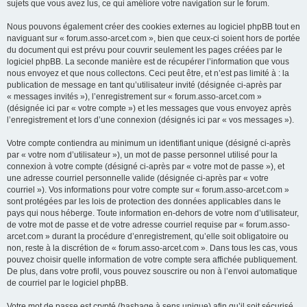
sujets que vous avez lus, ce qui améliore votre navigation sur le forum.
Nous pouvons également créer des cookies externes au logiciel phpBB tout en
naviguant sur « forum.asso-arcet.com », bien que ceux-ci soient hors de portée
du document qui est prévu pour couvrir seulement les pages créées par le
logiciel phpBB. La seconde manière est de récupérer l’information que vous
nous envoyez et que nous collectons. Ceci peut être, et n’est pas limité à : la
publication de message en tant qu’utilisateur invité (désignée ci-après par
« messages invités »), l’enregistrement sur « forum.asso-arcet.com »
(désignée ici par « votre compte ») et les messages que vous envoyez après
l’enregistrement et lors d’une connexion (désignés ici par « vos messages »).
Votre compte contiendra au minimum un identifiant unique (désigné ci-après
par « votre nom d’utilisateur »), un mot de passe personnel utilisé pour la
connexion à votre compte (désigné ci-après par « votre mot de passe »), et
une adresse courriel personnelle valide (désignée ci-après par « votre
courriel »). Vos informations pour votre compte sur « forum.asso-arcet.com »
sont protégées par les lois de protection des données applicables dans le
pays qui nous héberge. Toute information en-dehors de votre nom d’utilisateur,
de votre mot de passe et de votre adresse courriel requise par « forum.asso-
arcet.com » durant la procédure d’enregistrement, qu’elle soit obligatoire ou
non, reste à la discrétion de « forum.asso-arcet.com ». Dans tous les cas, vous
pouvez choisir quelle information de votre compte sera affichée publiquement.
De plus, dans votre profil, vous pouvez souscrire ou non à l’envoi automatique
de courriel par le logiciel phpBB.
Votre mot de passe est crypté (hashage à sens unique) afin qu’il soit sécurisé.