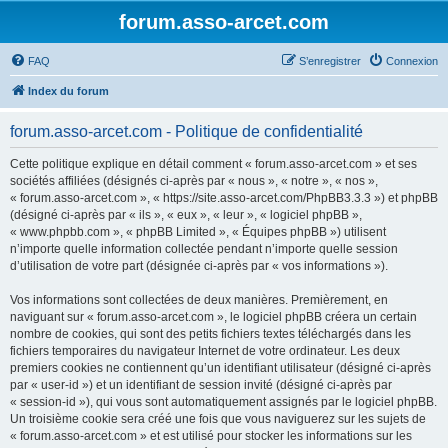
forum.asso-arcet.com
FAQ
S’enregistrer
Connexion
Index du forum
forum.asso-arcet.com - Politique de confidentialité
Cette politique explique en détail comment « forum.asso-arcet.com » et ses
sociétés affiliées (désignés ci-après par « nous », « notre », « nos »,
« forum.asso-arcet.com », « https://site.asso-arcet.com/PhpBB3.3.3 ») et phpBB
(désigné ci-après par « ils », « eux », « leur », « logiciel phpBB »,
« www.phpbb.com », « phpBB Limited », « Équipes phpBB ») utilisent
n’importe quelle information collectée pendant n’importe quelle session
d’utilisation de votre part (désignée ci-après par « vos informations »).
Vos informations sont collectées de deux manières. Premièrement, en
naviguant sur « forum.asso-arcet.com », le logiciel phpBB créera un certain
nombre de cookies, qui sont des petits fichiers textes téléchargés dans les
fichiers temporaires du navigateur Internet de votre ordinateur. Les deux
premiers cookies ne contiennent qu’un identifiant utilisateur (désigné ci-après
par « user-id ») et un identifiant de session invité (désigné ci-après par
« session-id »), qui vous sont automatiquement assignés par le logiciel phpBB.
Un troisième cookie sera créé une fois que vous naviguerez sur les sujets de
« forum.asso-arcet.com » et est utilisé pour stocker les informations sur les