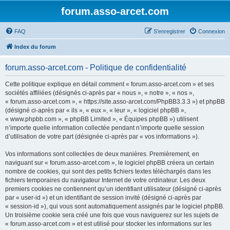
forum.asso-arcet.com
FAQ
S’enregistrer
Connexion
Index du forum
forum.asso-arcet.com - Politique de confidentialité
Cette politique explique en détail comment « forum.asso-arcet.com » et ses
sociétés affiliées (désignés ci-après par « nous », « notre », « nos »,
« forum.asso-arcet.com », « https://site.asso-arcet.com/PhpBB3.3.3 ») et phpBB
(désigné ci-après par « ils », « eux », « leur », « logiciel phpBB »,
« www.phpbb.com », « phpBB Limited », « Équipes phpBB ») utilisent
n’importe quelle information collectée pendant n’importe quelle session
d’utilisation de votre part (désignée ci-après par « vos informations »).
Vos informations sont collectées de deux manières. Premièrement, en
naviguant sur « forum.asso-arcet.com », le logiciel phpBB créera un certain
nombre de cookies, qui sont des petits fichiers textes téléchargés dans les
fichiers temporaires du navigateur Internet de votre ordinateur. Les deux
premiers cookies ne contiennent qu’un identifiant utilisateur (désigné ci-après
par « user-id ») et un identifiant de session invité (désigné ci-après par
« session-id »), qui vous sont automatiquement assignés par le logiciel phpBB.
Un troisième cookie sera créé une fois que vous naviguerez sur les sujets de
« forum.asso-arcet.com » et est utilisé pour stocker les informations sur les