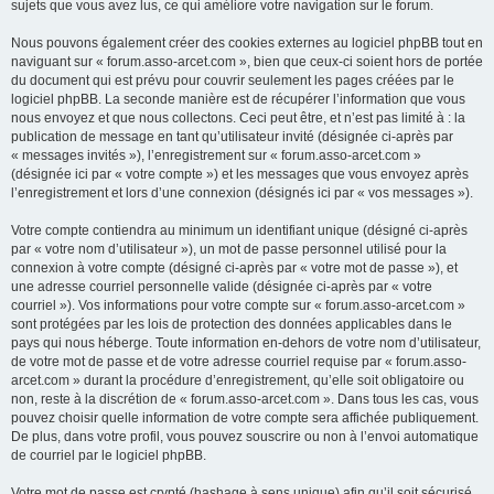
sujets que vous avez lus, ce qui améliore votre navigation sur le forum.
Nous pouvons également créer des cookies externes au logiciel phpBB tout en
naviguant sur « forum.asso-arcet.com », bien que ceux-ci soient hors de portée
du document qui est prévu pour couvrir seulement les pages créées par le
logiciel phpBB. La seconde manière est de récupérer l’information que vous
nous envoyez et que nous collectons. Ceci peut être, et n’est pas limité à : la
publication de message en tant qu’utilisateur invité (désignée ci-après par
« messages invités »), l’enregistrement sur « forum.asso-arcet.com »
(désignée ici par « votre compte ») et les messages que vous envoyez après
l’enregistrement et lors d’une connexion (désignés ici par « vos messages »).
Votre compte contiendra au minimum un identifiant unique (désigné ci-après
par « votre nom d’utilisateur »), un mot de passe personnel utilisé pour la
connexion à votre compte (désigné ci-après par « votre mot de passe »), et
une adresse courriel personnelle valide (désignée ci-après par « votre
courriel »). Vos informations pour votre compte sur « forum.asso-arcet.com »
sont protégées par les lois de protection des données applicables dans le
pays qui nous héberge. Toute information en-dehors de votre nom d’utilisateur,
de votre mot de passe et de votre adresse courriel requise par « forum.asso-
arcet.com » durant la procédure d’enregistrement, qu’elle soit obligatoire ou
non, reste à la discrétion de « forum.asso-arcet.com ». Dans tous les cas, vous
pouvez choisir quelle information de votre compte sera affichée publiquement.
De plus, dans votre profil, vous pouvez souscrire ou non à l’envoi automatique
de courriel par le logiciel phpBB.
Votre mot de passe est crypté (hashage à sens unique) afin qu’il soit sécurisé.