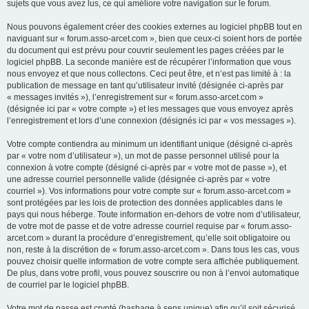
sujets que vous avez lus, ce qui améliore votre navigation sur le forum.
Nous pouvons également créer des cookies externes au logiciel phpBB tout en
naviguant sur « forum.asso-arcet.com », bien que ceux-ci soient hors de portée
du document qui est prévu pour couvrir seulement les pages créées par le
logiciel phpBB. La seconde manière est de récupérer l’information que vous
nous envoyez et que nous collectons. Ceci peut être, et n’est pas limité à : la
publication de message en tant qu’utilisateur invité (désignée ci-après par
« messages invités »), l’enregistrement sur « forum.asso-arcet.com »
(désignée ici par « votre compte ») et les messages que vous envoyez après
l’enregistrement et lors d’une connexion (désignés ici par « vos messages »).
Votre compte contiendra au minimum un identifiant unique (désigné ci-après
par « votre nom d’utilisateur »), un mot de passe personnel utilisé pour la
connexion à votre compte (désigné ci-après par « votre mot de passe »), et
une adresse courriel personnelle valide (désignée ci-après par « votre
courriel »). Vos informations pour votre compte sur « forum.asso-arcet.com »
sont protégées par les lois de protection des données applicables dans le
pays qui nous héberge. Toute information en-dehors de votre nom d’utilisateur,
de votre mot de passe et de votre adresse courriel requise par « forum.asso-
arcet.com » durant la procédure d’enregistrement, qu’elle soit obligatoire ou
non, reste à la discrétion de « forum.asso-arcet.com ». Dans tous les cas, vous
pouvez choisir quelle information de votre compte sera affichée publiquement.
De plus, dans votre profil, vous pouvez souscrire ou non à l’envoi automatique
de courriel par le logiciel phpBB.
Votre mot de passe est crypté (hashage à sens unique) afin qu’il soit sécurisé.