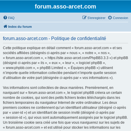
forum.asso-arcet.com
FAQ
S’enregistrer
Connexion
Index du forum
forum.asso-arcet.com - Politique de confidentialité
Cette politique explique en détail comment « forum.asso-arcet.com » et ses
sociétés affiliées (désignés ci-après par « nous », « notre », « nos »,
« forum.asso-arcet.com », « https://site.asso-arcet.com/PhpBB3.3.3 ») et phpBB
(désigné ci-après par « ils », « eux », « leur », « logiciel phpBB »,
« www.phpbb.com », « phpBB Limited », « Équipes phpBB ») utilisent
n’importe quelle information collectée pendant n’importe quelle session
d’utilisation de votre part (désignée ci-après par « vos informations »).
Vos informations sont collectées de deux manières. Premièrement, en
naviguant sur « forum.asso-arcet.com », le logiciel phpBB créera un certain
nombre de cookies, qui sont des petits fichiers textes téléchargés dans les
fichiers temporaires du navigateur Internet de votre ordinateur. Les deux
premiers cookies ne contiennent qu’un identifiant utilisateur (désigné ci-après
par « user-id ») et un identifiant de session invité (désigné ci-après par
« session-id »), qui vous sont automatiquement assignés par le logiciel phpBB.
Un troisième cookie sera créé une fois que vous naviguerez sur les sujets de
« forum.asso-arcet.com » et est utilisé pour stocker les informations sur les