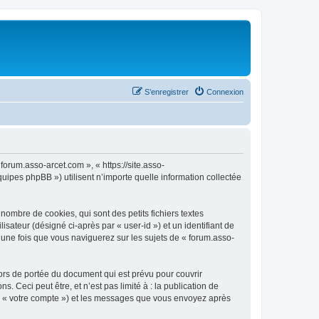
S’enregistrer
Connexion
forum.asso-arcet.com », « https://site.asso-
uipes phpBB ») utilisent n’importe quelle information collectée
ombre de cookies, qui sont des petits fichiers textes
isateur (désigné ci-après par « user-id ») et un identifiant de
 une fois que vous naviguerez sur les sujets de « forum.asso-
ors de portée du document qui est prévu pour couvrir
Ceci peut être, et n’est pas limité à : la publication de
par « votre compte ») et les messages que vous envoyez après