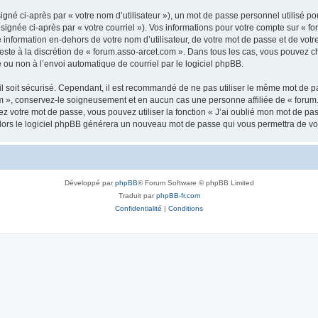
gné ci-après par « votre nom d’utilisateur »), un mot de passe personnel utilisé po
signée ci-après par « votre courriel »). Vos informations pour votre compte sur « fo
nformation en-dehors de votre nom d’utilisateur, de votre mot de passe et de votr
 reste à la discrétion de « forum.asso-arcet.com ». Dans tous les cas, vous pouvez c
 ou non à l’envoi automatique de courriel par le logiciel phpBB.
l soit sécurisé. Cependant, il est recommandé de ne pas utiliser le même mot de pas
m », conservez-le soigneusement et en aucun cas une personne affiliée de « forum
 votre mot de passe, vous pouvez utiliser la fonction « J’ai oublié mon mot de pa
, alors le logiciel phpBB générera un nouveau mot de passe qui vous permettra de v
Développé par
phpBB
® Forum Software © phpBB Limited
Traduit par
phpBB-fr.com
Confidentialité
|
Conditions