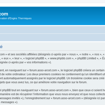
.com
rvation d'Engins Thermiques
té
m » et ses sociétés affiliées (désignés ci-après par « nous », « notre », « nos », « 
 « eux », « leur », « logiciel phpBB », « www.phpbb.com », « phpBB Limited », « Éq
signée ci-après par « vos informations »).
t, en naviguant sur « forum.asso-arcet.com », le logiciel phpBB créera un certain n
 de votre ordinateur. Les deux premiers cookies ne contiennent qu’un identifiant util
 sont automatiquement assignés par le logiciel phpBB. Un troisième cookie sera créé
sujets que vous avez lus, ce qui améliore votre navigation sur le forum.
 phpBB tout en naviguant sur « forum.asso-arcet.com », bien que ceux-ci soient h
nière est de récupérer l’information que vous nous envoyez et que nous collectons. 
 messages invités »), l’enregistrement sur « forum.asso-arcet.com » (désignée ici 
os messages »).