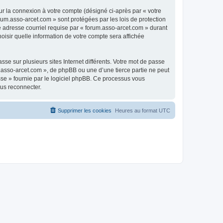
ur la connexion à votre compte (désigné ci-après par « votre
rum.asso-arcet.com » sont protégées par les lois de protection
e adresse courriel requise par « forum.asso-arcet.com » durant
hoisir quelle information de votre compte sera affichée
se sur plusieurs sites Internet différents. Votre mot de passe
.asso-arcet.com », de phpBB ou une d’une tierce partie ne peut
sse » fournie par le logiciel phpBB. Ce processus vous
ous reconnecter.
Supprimer les cookies
Heures au format
UTC