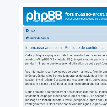
forum.asso-arcet
Association Rhone Alpine de Conse
FAQ
Index du forum
forum.asso-arcet.com - Politique de confidentiali
Cette politique explique en détail comment « forum.asso-arcet.co
arcet.com/PhpBB3.3.3 ») et phpBB (désigné ci-après par « ils »,
pendant n’importe quelle session d’utilisation de votre part (dé
Vos informations sont collectées de deux manières. Premièremen
téléchargés dans les fichiers temporaires du navigateur Internet
session invité (désigné ci-après par « session-id »), qui vous
arcet.com » et est utilisé pour stocker les informations sur les 
Nous pouvons également créer des cookies externes au logiciel
seulement les pages créées par le logiciel phpBB. La seconde ma
message en tant qu’utilisateur invité (désignée ci-après par «
l’enregistrement et lors d’une connexion (désignés ici par « v