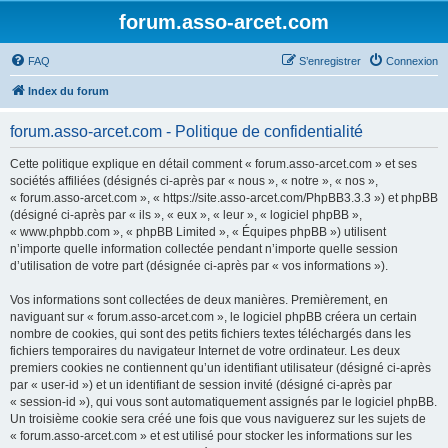
forum.asso-arcet.com
FAQ
S’enregistrer
Connexion
Index du forum
forum.asso-arcet.com - Politique de confidentialité
Cette politique explique en détail comment « forum.asso-arcet.com » et ses
sociétés affiliées (désignés ci-après par « nous », « notre », « nos »,
« forum.asso-arcet.com », « https://site.asso-arcet.com/PhpBB3.3.3 ») et phpBB
(désigné ci-après par « ils », « eux », « leur », « logiciel phpBB »,
« www.phpbb.com », « phpBB Limited », « Équipes phpBB ») utilisent
n’importe quelle information collectée pendant n’importe quelle session
d’utilisation de votre part (désignée ci-après par « vos informations »).
Vos informations sont collectées de deux manières. Premièrement, en
naviguant sur « forum.asso-arcet.com », le logiciel phpBB créera un certain
nombre de cookies, qui sont des petits fichiers textes téléchargés dans les
fichiers temporaires du navigateur Internet de votre ordinateur. Les deux
premiers cookies ne contiennent qu’un identifiant utilisateur (désigné ci-après
par « user-id ») et un identifiant de session invité (désigné ci-après par
« session-id »), qui vous sont automatiquement assignés par le logiciel phpBB.
Un troisième cookie sera créé une fois que vous naviguerez sur les sujets de
« forum.asso-arcet.com » et est utilisé pour stocker les informations sur les