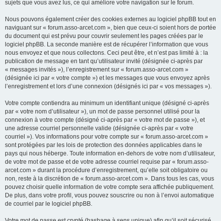
sujets que vous avez lus, ce qui améliore votre navigation sur le forum.
Nous pouvons également créer des cookies externes au logiciel phpBB tout en
naviguant sur « forum.asso-arcet.com », bien que ceux-ci soient hors de portée
du document qui est prévu pour couvrir seulement les pages créées par le
logiciel phpBB. La seconde manière est de récupérer l’information que vous
nous envoyez et que nous collectons. Ceci peut être, et n’est pas limité à : la
publication de message en tant qu’utilisateur invité (désignée ci-après par
« messages invités »), l’enregistrement sur « forum.asso-arcet.com »
(désignée ici par « votre compte ») et les messages que vous envoyez après
l’enregistrement et lors d’une connexion (désignés ici par « vos messages »).
Votre compte contiendra au minimum un identifiant unique (désigné ci-après
par « votre nom d’utilisateur »), un mot de passe personnel utilisé pour la
connexion à votre compte (désigné ci-après par « votre mot de passe »), et
une adresse courriel personnelle valide (désignée ci-après par « votre
courriel »). Vos informations pour votre compte sur « forum.asso-arcet.com »
sont protégées par les lois de protection des données applicables dans le
pays qui nous héberge. Toute information en-dehors de votre nom d’utilisateur,
de votre mot de passe et de votre adresse courriel requise par « forum.asso-
arcet.com » durant la procédure d’enregistrement, qu’elle soit obligatoire ou
non, reste à la discrétion de « forum.asso-arcet.com ». Dans tous les cas, vous
pouvez choisir quelle information de votre compte sera affichée publiquement.
De plus, dans votre profil, vous pouvez souscrire ou non à l’envoi automatique
de courriel par le logiciel phpBB.
Votre mot de passe est crypté (hashage à sens unique) afin qu’il soit sécurisé.