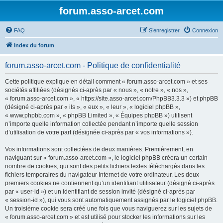
forum.asso-arcet.com
FAQ
S’enregistrer
Connexion
Index du forum
forum.asso-arcet.com - Politique de confidentialité
Cette politique explique en détail comment « forum.asso-arcet.com » et ses
sociétés affiliées (désignés ci-après par « nous », « notre », « nos »,
« forum.asso-arcet.com », « https://site.asso-arcet.com/PhpBB3.3.3 ») et phpBB
(désigné ci-après par « ils », « eux », « leur », « logiciel phpBB »,
« www.phpbb.com », « phpBB Limited », « Équipes phpBB ») utilisent
n’importe quelle information collectée pendant n’importe quelle session
d’utilisation de votre part (désignée ci-après par « vos informations »).
Vos informations sont collectées de deux manières. Premièrement, en
naviguant sur « forum.asso-arcet.com », le logiciel phpBB créera un certain
nombre de cookies, qui sont des petits fichiers textes téléchargés dans les
fichiers temporaires du navigateur Internet de votre ordinateur. Les deux
premiers cookies ne contiennent qu’un identifiant utilisateur (désigné ci-après
par « user-id ») et un identifiant de session invité (désigné ci-après par
« session-id »), qui vous sont automatiquement assignés par le logiciel phpBB.
Un troisième cookie sera créé une fois que vous naviguerez sur les sujets de
« forum.asso-arcet.com » et est utilisé pour stocker les informations sur les