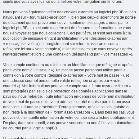
sujets que vous avez lus, ce qui améliore votre navigation sur le forum.
Nous pouvons également créer des cookies externes au logiciel phpBB tout en
naviguant sur « forum.asso-arcet.com », bien que ceux-ci soient hors de portée
du document qui est prévu pour couvrir seulement les pages créées par le
logiciel phpBB. La seconde manière est de récupérer l’information que vous
nous envoyez et que nous collectons. Ceci peut être, et n’est pas limité à : la
publication de message en tant qu’utilisateur invité (désignée ci-après par
« messages invités »), l’enregistrement sur « forum.asso-arcet.com »
(désignée ici par « votre compte ») et les messages que vous envoyez après
l’enregistrement et lors d’une connexion (désignés ici par « vos messages »).
Votre compte contiendra au minimum un identifiant unique (désigné ci-après
par « votre nom d’utilisateur »), un mot de passe personnel utilisé pour la
connexion à votre compte (désigné ci-après par « votre mot de passe »), et
une adresse courriel personnelle valide (désignée ci-après par « votre
courriel »). Vos informations pour votre compte sur « forum.asso-arcet.com »
sont protégées par les lois de protection des données applicables dans le
pays qui nous héberge. Toute information en-dehors de votre nom d’utilisateur,
de votre mot de passe et de votre adresse courriel requise par « forum.asso-
arcet.com » durant la procédure d’enregistrement, qu’elle soit obligatoire ou
non, reste à la discrétion de « forum.asso-arcet.com ». Dans tous les cas, vous
pouvez choisir quelle information de votre compte sera affichée publiquement.
De plus, dans votre profil, vous pouvez souscrire ou non à l’envoi automatique
de courriel par le logiciel phpBB.
Votre mot de passe est crypté (hashage à sens unique) afin qu’il soit sécurisé.