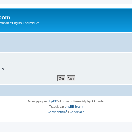
.com
rvation d'Engins Thermiques
m ?
Développé par
phpBB
® Forum Software © phpBB Limited
Traduit par
phpBB-fr.com
Confidentialité
|
Conditions