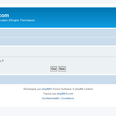
.com
rvation d'Engins Thermiques
m ?
Développé par
phpBB
® Forum Software © phpBB Limited
Traduit par
phpBB-fr.com
Confidentialité
|
Conditions