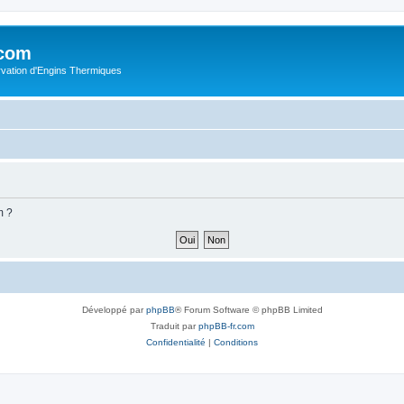
.com
rvation d'Engins Thermiques
m ?
Développé par
phpBB
® Forum Software © phpBB Limited
Traduit par
phpBB-fr.com
Confidentialité
|
Conditions