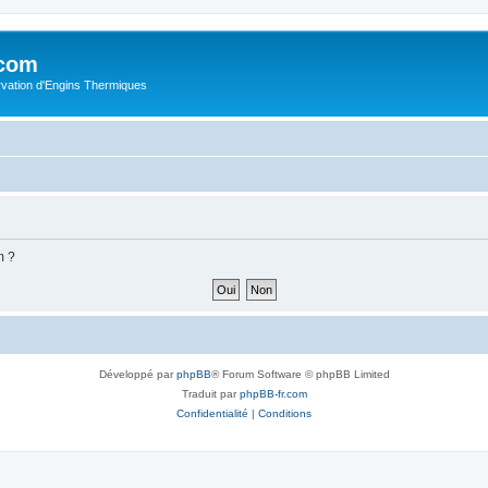
.com
rvation d'Engins Thermiques
m ?
Développé par
phpBB
® Forum Software © phpBB Limited
Traduit par
phpBB-fr.com
Confidentialité
|
Conditions