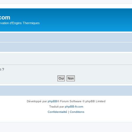
.com
rvation d'Engins Thermiques
m ?
Développé par
phpBB
® Forum Software © phpBB Limited
Traduit par
phpBB-fr.com
Confidentialité
|
Conditions