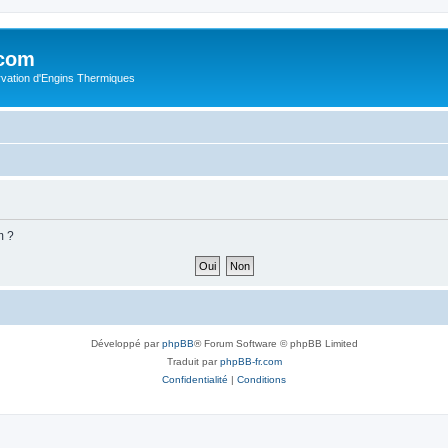
.com
rvation d'Engins Thermiques
m ?
Développé par
phpBB
® Forum Software © phpBB Limited
Traduit par
phpBB-fr.com
Confidentialité
|
Conditions