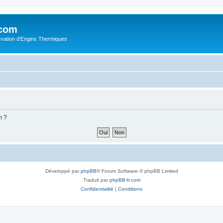
.com
rvation d'Engins Thermiques
m ?
Développé par
phpBB
® Forum Software © phpBB Limited
Traduit par
phpBB-fr.com
Confidentialité
|
Conditions