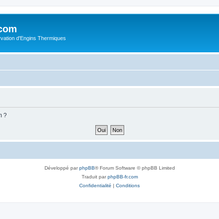
.com
rvation d'Engins Thermiques
m ?
Développé par
phpBB
® Forum Software © phpBB Limited
Traduit par
phpBB-fr.com
Confidentialité
|
Conditions