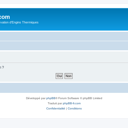
.com
rvation d'Engins Thermiques
m ?
Développé par
phpBB
® Forum Software © phpBB Limited
Traduit par
phpBB-fr.com
Confidentialité
|
Conditions