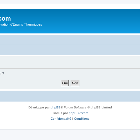
.com
rvation d'Engins Thermiques
m ?
Développé par
phpBB
® Forum Software © phpBB Limited
Traduit par
phpBB-fr.com
Confidentialité
|
Conditions