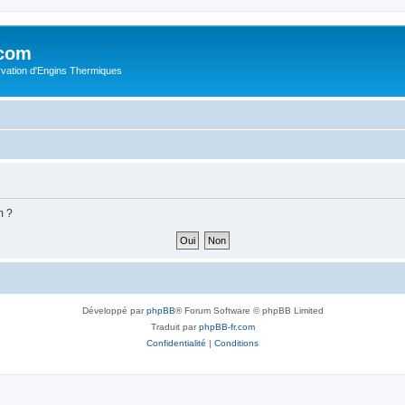
.com
rvation d'Engins Thermiques
m ?
Développé par
phpBB
® Forum Software © phpBB Limited
Traduit par
phpBB-fr.com
Confidentialité
|
Conditions