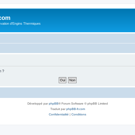
.com
rvation d'Engins Thermiques
m ?
Développé par
phpBB
® Forum Software © phpBB Limited
Traduit par
phpBB-fr.com
Confidentialité
|
Conditions