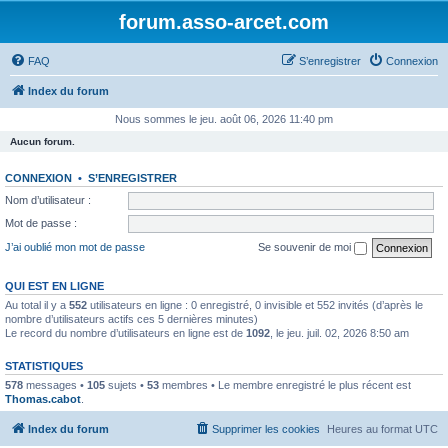
forum.asso-arcet.com
FAQ
S’enregistrer
Connexion
Index du forum
Nous sommes le jeu. août 06, 2026 11:40 pm
Aucun forum.
CONNEXION
•
S’ENREGISTRER
Nom d’utilisateur :
Mot de passe :
J’ai oublié mon mot de passe
Se souvenir de moi
QUI EST EN LIGNE
Au total il y a
552
utilisateurs en ligne : 0 enregistré, 0 invisible et 552 invités (d’après le
nombre d’utilisateurs actifs ces 5 dernières minutes)
Le record du nombre d’utilisateurs en ligne est de
1092
, le jeu. juil. 02, 2026 8:50 am
STATISTIQUES
578
messages •
105
sujets •
53
membres • Le membre enregistré le plus récent est
Thomas.cabot
.
Index du forum
Supprimer les cookies
Heures au format
UTC