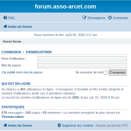
forum.asso-arcet.com
FAQ
S’enregistrer
Connexion
Index du forum
Nous sommes le dim. août 09, 2026 3:17 am
Aucun forum.
CONNEXION
•
S’ENREGISTRER
Nom d’utilisateur :
Mot de passe :
J’ai oublié mon mot de passe
Se souvenir de moi
QUI EST EN LIGNE
Au total il y a
461
utilisateurs en ligne : 0 enregistré, 0 invisible et 461 invités (d’après le
nombre d’utilisateurs actifs ces 5 dernières minutes)
Le record du nombre d’utilisateurs en ligne est de
1092
, le jeu. juil. 02, 2026 8:50 am
STATISTIQUES
579
messages •
105
sujets •
53
membres • Le membre enregistré le plus récent est
Thomas.cabot
.
Index du forum
Supprimer les cookies
Heures au format
UTC