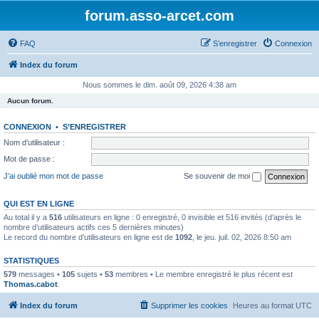
forum.asso-arcet.com
FAQ
S’enregistrer
Connexion
Index du forum
Nous sommes le dim. août 09, 2026 4:38 am
Aucun forum.
CONNEXION
•
S’ENREGISTRER
Nom d’utilisateur :
Mot de passe :
J’ai oublié mon mot de passe
Se souvenir de moi
QUI EST EN LIGNE
Au total il y a
516
utilisateurs en ligne : 0 enregistré, 0 invisible et 516 invités (d’après le
nombre d’utilisateurs actifs ces 5 dernières minutes)
Le record du nombre d’utilisateurs en ligne est de
1092
, le jeu. juil. 02, 2026 8:50 am
STATISTIQUES
579
messages •
105
sujets •
53
membres • Le membre enregistré le plus récent est
Thomas.cabot
.
Index du forum
Supprimer les cookies
Heures au format
UTC