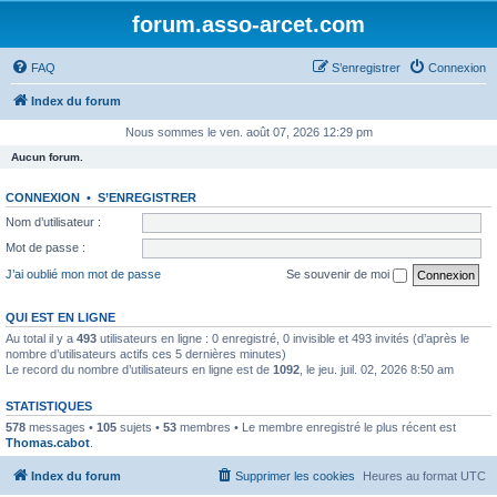
forum.asso-arcet.com
FAQ
S’enregistrer
Connexion
Index du forum
Nous sommes le ven. août 07, 2026 12:29 pm
Aucun forum.
CONNEXION
•
S’ENREGISTRER
Nom d’utilisateur :
Mot de passe :
J’ai oublié mon mot de passe
Se souvenir de moi
QUI EST EN LIGNE
Au total il y a
493
utilisateurs en ligne : 0 enregistré, 0 invisible et 493 invités (d’après le
nombre d’utilisateurs actifs ces 5 dernières minutes)
Le record du nombre d’utilisateurs en ligne est de
1092
, le jeu. juil. 02, 2026 8:50 am
STATISTIQUES
578
messages •
105
sujets •
53
membres • Le membre enregistré le plus récent est
Thomas.cabot
.
Index du forum
Supprimer les cookies
Heures au format
UTC