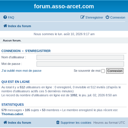
forum.asso-arcet.com
FAQ
S’enregistrer
Connexion
Index du forum
Nous sommes le lun. août 10, 2026 9:17 am
Aucun forum.
CONNEXION
•
S’ENREGISTRER
Nom d’utilisateur :
Mot de passe :
J’ai oublié mon mot de passe
Se souvenir de moi
QUI EST EN LIGNE
Au total il y a
512
utilisateurs en ligne : 0 enregistré, 0 invisible et 512 invités (d’après le
nombre d’utilisateurs actifs ces 5 dernières minutes)
Le record du nombre d’utilisateurs en ligne est de
1092
, le jeu. juil. 02, 2026 8:50 am
STATISTIQUES
579
messages •
105
sujets •
53
membres • Le membre enregistré le plus récent est
Thomas.cabot
.
Index du forum
Supprimer les cookies
Heures au format
UTC