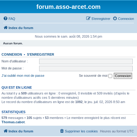
forum.asso-arcet.com
FAQ
S’enregistrer
Connexion
Index du forum
Nous sommes le sam. août 08, 2026 1:54 pm
Aucun forum.
CONNEXION
•
S’ENREGISTRER
Nom d’utilisateur :
Mot de passe :
J’ai oublié mon mot de passe
Se souvenir de moi
QUI EST EN LIGNE
Au total il y a
509
utilisateurs en ligne : 0 enregistré, 0 invisible et 509 invités (d’après le
nombre d’utilisateurs actifs ces 5 dernières minutes)
Le record du nombre d’utilisateurs en ligne est de
1092
, le jeu. juil. 02, 2026 8:50 am
STATISTIQUES
579
messages •
105
sujets •
53
membres • Le membre enregistré le plus récent est
Thomas.cabot
.
Index du forum
Supprimer les cookies
Heures au format
UTC