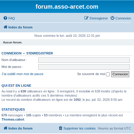
forum.asso-arcet.com
FAQ
S’enregistrer
Connexion
Index du forum
Nous sommes le lun. août 10, 2026 12:31 pm
Aucun forum.
CONNEXION
•
S’ENREGISTRER
Nom d’utilisateur :
Mot de passe :
J’ai oublié mon mot de passe
Se souvenir de moi
QUI EST EN LIGNE
Au total il y a
638
utilisateurs en ligne : 0 enregistré, 0 invisible et 638 invités (d’après le
nombre d’utilisateurs actifs ces 5 dernières minutes)
Le record du nombre d’utilisateurs en ligne est de
1092
, le jeu. juil. 02, 2026 8:50 am
STATISTIQUES
579
messages •
105
sujets •
53
membres • Le membre enregistré le plus récent est
Thomas.cabot
.
Index du forum
Supprimer les cookies
Heures au format
UTC