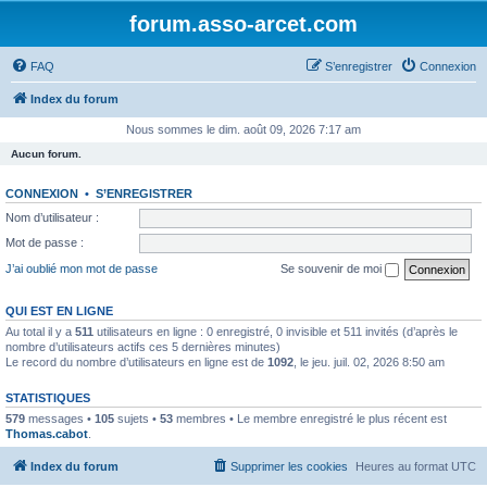
forum.asso-arcet.com
FAQ
S’enregistrer
Connexion
Index du forum
Nous sommes le dim. août 09, 2026 7:17 am
Aucun forum.
CONNEXION
•
S’ENREGISTRER
Nom d’utilisateur :
Mot de passe :
J’ai oublié mon mot de passe
Se souvenir de moi
QUI EST EN LIGNE
Au total il y a
511
utilisateurs en ligne : 0 enregistré, 0 invisible et 511 invités (d’après le
nombre d’utilisateurs actifs ces 5 dernières minutes)
Le record du nombre d’utilisateurs en ligne est de
1092
, le jeu. juil. 02, 2026 8:50 am
STATISTIQUES
579
messages •
105
sujets •
53
membres • Le membre enregistré le plus récent est
Thomas.cabot
.
Index du forum
Supprimer les cookies
Heures au format
UTC