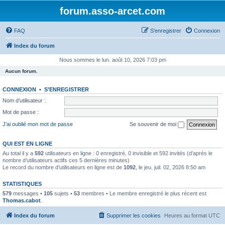
forum.asso-arcet.com
FAQ
S’enregistrer
Connexion
Index du forum
Nous sommes le lun. août 10, 2026 7:03 pm
Aucun forum.
CONNEXION
•
S’ENREGISTRER
Nom d’utilisateur :
Mot de passe :
J’ai oublié mon mot de passe
Se souvenir de moi
QUI EST EN LIGNE
Au total il y a
592
utilisateurs en ligne : 0 enregistré, 0 invisible et 592 invités (d’après le
nombre d’utilisateurs actifs ces 5 dernières minutes)
Le record du nombre d’utilisateurs en ligne est de
1092
, le jeu. juil. 02, 2026 8:50 am
STATISTIQUES
579
messages •
105
sujets •
53
membres • Le membre enregistré le plus récent est
Thomas.cabot
.
Index du forum
Supprimer les cookies
Heures au format
UTC