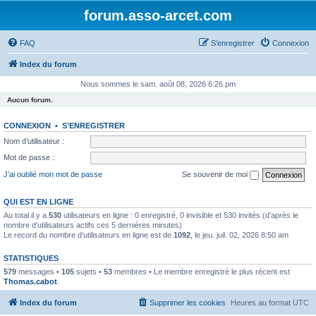
forum.asso-arcet.com
FAQ
S’enregistrer
Connexion
Index du forum
Nous sommes le sam. août 08, 2026 6:26 pm
Aucun forum.
CONNEXION
•
S’ENREGISTRER
Nom d’utilisateur :
Mot de passe :
J’ai oublié mon mot de passe
Se souvenir de moi
QUI EST EN LIGNE
Au total il y a
530
utilisateurs en ligne : 0 enregistré, 0 invisible et 530 invités (d’après le
nombre d’utilisateurs actifs ces 5 dernières minutes)
Le record du nombre d’utilisateurs en ligne est de
1092
, le jeu. juil. 02, 2026 8:50 am
STATISTIQUES
579
messages •
105
sujets •
53
membres • Le membre enregistré le plus récent est
Thomas.cabot
.
Index du forum
Supprimer les cookies
Heures au format
UTC