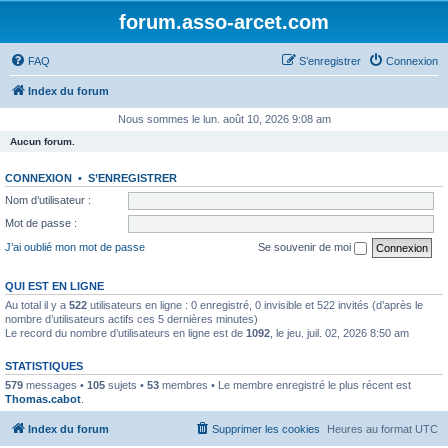
forum.asso-arcet.com
FAQ
S’enregistrer
Connexion
Index du forum
Nous sommes le lun. août 10, 2026 9:08 am
Aucun forum.
CONNEXION
•
S’ENREGISTRER
Nom d’utilisateur :
Mot de passe :
J’ai oublié mon mot de passe
Se souvenir de moi
QUI EST EN LIGNE
Au total il y a
522
utilisateurs en ligne : 0 enregistré, 0 invisible et 522 invités (d’après le
nombre d’utilisateurs actifs ces 5 dernières minutes)
Le record du nombre d’utilisateurs en ligne est de
1092
, le jeu. juil. 02, 2026 8:50 am
STATISTIQUES
579
messages •
105
sujets •
53
membres • Le membre enregistré le plus récent est
Thomas.cabot
.
Index du forum
Supprimer les cookies
Heures au format
UTC