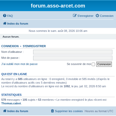
forum.asso-arcet.com
FAQ
S’enregistrer
Connexion
Index du forum
Nous sommes le sam. août 08, 2026 10:06 am
Aucun forum.
CONNEXION
•
S’ENREGISTRER
Nom d’utilisateur :
Mot de passe :
J’ai oublié mon mot de passe
Se souvenir de moi
QUI EST EN LIGNE
Au total il y a
585
utilisateurs en ligne : 0 enregistré, 0 invisible et 585 invités (d’après le
nombre d’utilisateurs actifs ces 5 dernières minutes)
Le record du nombre d’utilisateurs en ligne est de
1092
, le jeu. juil. 02, 2026 8:50 am
STATISTIQUES
578
messages •
105
sujets •
53
membres • Le membre enregistré le plus récent est
Thomas.cabot
.
Index du forum
Supprimer les cookies
Heures au format
UTC