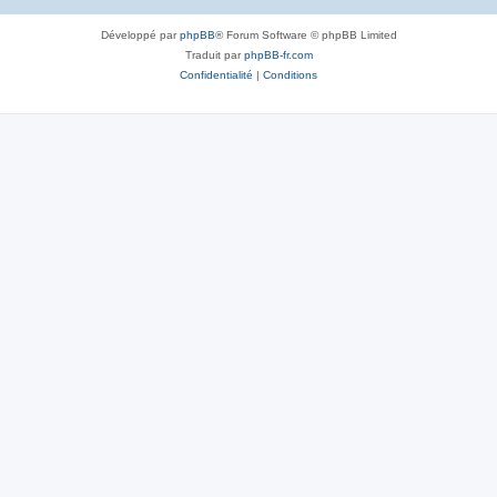
Développé par
phpBB
® Forum Software © phpBB Limited
Traduit par
phpBB-fr.com
Confidentialité
|
Conditions