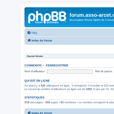
forum.asso-arcet
Association Rhone Alpine de Conse
FAQ
Index du forum
Aucun forum.
CONNEXION
•
S’ENREGISTRER
Nom d’utilisateur :
Mot de passe :
QUI EST EN LIGNE
Au total il y a
520
utilisateurs en ligne : 0 enregistré, 0 invisible et 520 in
Le record du nombre d’utilisateurs en ligne est de
1092
, le jeu. juil. 02, 
STATISTIQUES
578
messages •
105
sujets •
53
membres • Le membre enregistré le plus
Index du forum