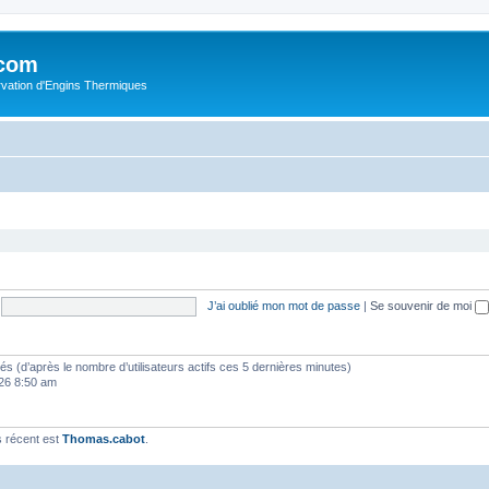
.com
rvation d'Engins Thermiques
J’ai oublié mon mot de passe
|
Se souvenir de moi
vités (d’après le nombre d’utilisateurs actifs ces 5 dernières minutes)
2026 8:50 am
 récent est
Thomas.cabot
.