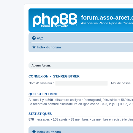
forum.asso-arcet
Association Rhone Alpine de Conse
FAQ
Index du forum
Aucun forum.
CONNEXION
•
S’ENREGISTRER
Nom d’utilisateur :
Mot de passe :
QUI EST EN LIGNE
Au total il y a
560
utilisateurs en ligne : 0 enregistré, 0 invisible et 560 in
Le record du nombre d’utilisateurs en ligne est de
1092
, le jeu. juil. 02, 
STATISTIQUES
578
messages •
105
sujets •
53
membres • Le membre enregistré le plus
Index du forum