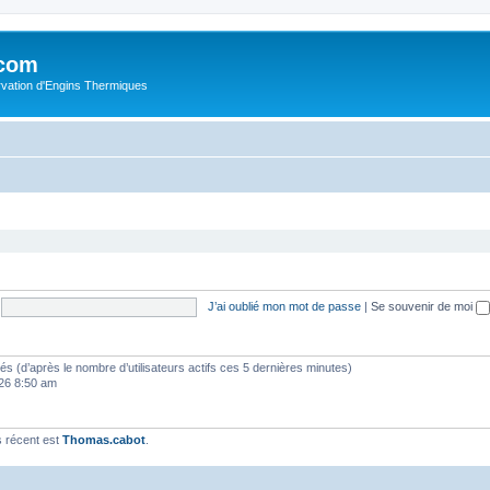
.com
rvation d'Engins Thermiques
J’ai oublié mon mot de passe
|
Se souvenir de moi
vités (d’après le nombre d’utilisateurs actifs ces 5 dernières minutes)
2026 8:50 am
 récent est
Thomas.cabot
.