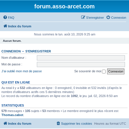
forum.asso-arcet.com
FAQ
S’enregistrer
Connexion
Index du forum
Nous sommes le lun. août 10, 2026 9:25 am
Aucun forum.
CONNEXION
•
S’ENREGISTRER
Nom d’utilisateur :
Mot de passe :
J’ai oublié mon mot de passe
Se souvenir de moi
QUI EST EN LIGNE
Au total il y a
532
utilisateurs en ligne : 0 enregistré, 0 invisible et 532 invités (d’après le
nombre d’utilisateurs actifs ces 5 dernières minutes)
Le record du nombre d’utilisateurs en ligne est de
1092
, le jeu. juil. 02, 2026 8:50 am
STATISTIQUES
579
messages •
105
sujets •
53
membres • Le membre enregistré le plus récent est
Thomas.cabot
.
Index du forum
Supprimer les cookies
Heures au format
UTC