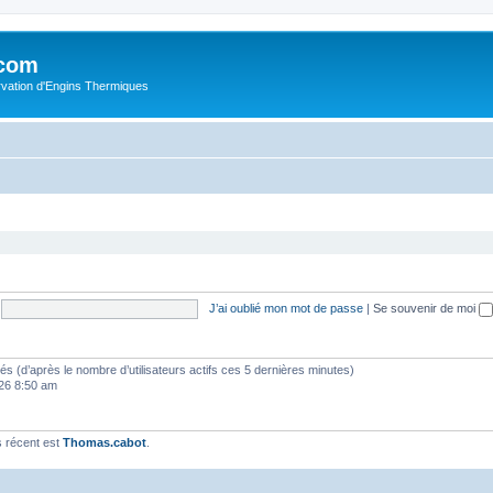
.com
rvation d'Engins Thermiques
J’ai oublié mon mot de passe
|
Se souvenir de moi
vités (d’après le nombre d’utilisateurs actifs ces 5 dernières minutes)
2026 8:50 am
 récent est
Thomas.cabot
.