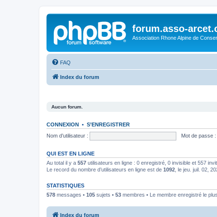
forum.asso-arcet
Association Rhone Alpine de Conse
FAQ
Index du forum
Aucun forum.
CONNEXION
•
S’ENREGISTRER
Nom d’utilisateur :
Mot de passe :
QUI EST EN LIGNE
Au total il y a
557
utilisateurs en ligne : 0 enregistré, 0 invisible et 557 in
Le record du nombre d’utilisateurs en ligne est de
1092
, le jeu. juil. 02, 
STATISTIQUES
578
messages •
105
sujets •
53
membres • Le membre enregistré le plus
Index du forum