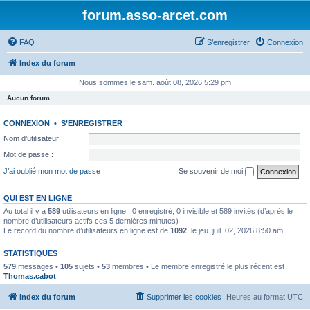
forum.asso-arcet.com
FAQ
S’enregistrer
Connexion
Index du forum
Nous sommes le sam. août 08, 2026 5:29 pm
Aucun forum.
CONNEXION
•
S’ENREGISTRER
Nom d’utilisateur :
Mot de passe :
J’ai oublié mon mot de passe
Se souvenir de moi
QUI EST EN LIGNE
Au total il y a
589
utilisateurs en ligne : 0 enregistré, 0 invisible et 589 invités (d’après le
nombre d’utilisateurs actifs ces 5 dernières minutes)
Le record du nombre d’utilisateurs en ligne est de
1092
, le jeu. juil. 02, 2026 8:50 am
STATISTIQUES
579
messages •
105
sujets •
53
membres • Le membre enregistré le plus récent est
Thomas.cabot
.
Index du forum
Supprimer les cookies
Heures au format
UTC