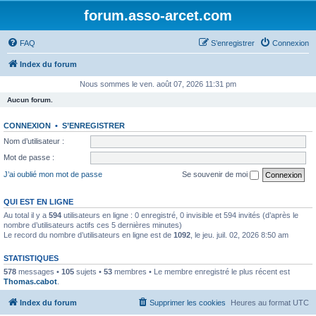
forum.asso-arcet.com
FAQ
S’enregistrer
Connexion
Index du forum
Nous sommes le ven. août 07, 2026 11:31 pm
Aucun forum.
CONNEXION
•
S’ENREGISTRER
Nom d’utilisateur :
Mot de passe :
J’ai oublié mon mot de passe
Se souvenir de moi
QUI EST EN LIGNE
Au total il y a
594
utilisateurs en ligne : 0 enregistré, 0 invisible et 594 invités (d’après le
nombre d’utilisateurs actifs ces 5 dernières minutes)
Le record du nombre d’utilisateurs en ligne est de
1092
, le jeu. juil. 02, 2026 8:50 am
STATISTIQUES
578
messages •
105
sujets •
53
membres • Le membre enregistré le plus récent est
Thomas.cabot
.
Index du forum
Supprimer les cookies
Heures au format
UTC