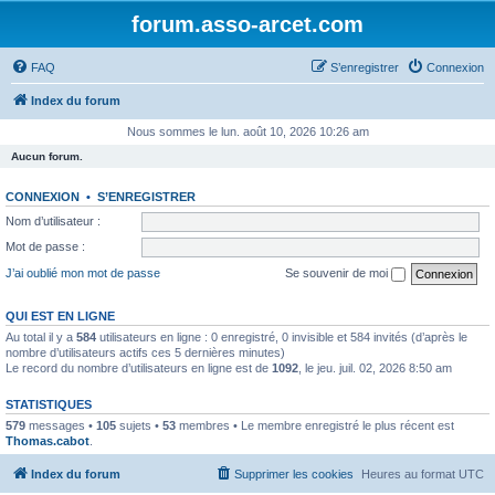
forum.asso-arcet.com
FAQ
S’enregistrer
Connexion
Index du forum
Nous sommes le lun. août 10, 2026 10:26 am
Aucun forum.
CONNEXION
•
S’ENREGISTRER
Nom d’utilisateur :
Mot de passe :
J’ai oublié mon mot de passe
Se souvenir de moi
QUI EST EN LIGNE
Au total il y a
584
utilisateurs en ligne : 0 enregistré, 0 invisible et 584 invités (d’après le
nombre d’utilisateurs actifs ces 5 dernières minutes)
Le record du nombre d’utilisateurs en ligne est de
1092
, le jeu. juil. 02, 2026 8:50 am
STATISTIQUES
579
messages •
105
sujets •
53
membres • Le membre enregistré le plus récent est
Thomas.cabot
.
Index du forum
Supprimer les cookies
Heures au format
UTC