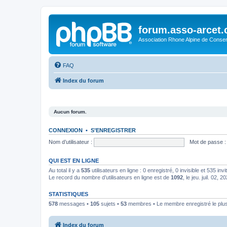
forum.asso-arcet
Association Rhone Alpine de Conse
FAQ
Index du forum
Aucun forum.
CONNEXION
•
S’ENREGISTRER
Nom d’utilisateur :
Mot de passe :
QUI EST EN LIGNE
Au total il y a
535
utilisateurs en ligne : 0 enregistré, 0 invisible et 535 in
Le record du nombre d’utilisateurs en ligne est de
1092
, le jeu. juil. 02, 
STATISTIQUES
578
messages •
105
sujets •
53
membres • Le membre enregistré le plus
Index du forum