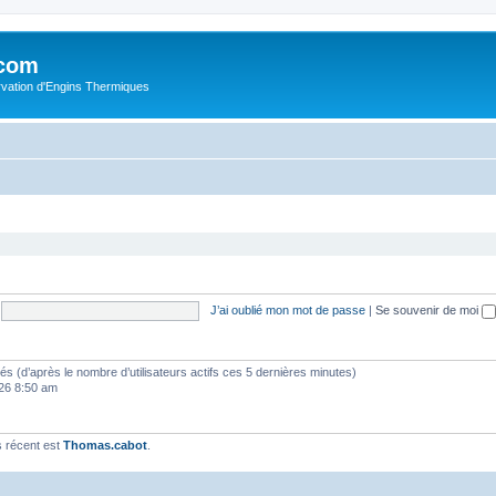
.com
rvation d'Engins Thermiques
J’ai oublié mon mot de passe
|
Se souvenir de moi
vités (d’après le nombre d’utilisateurs actifs ces 5 dernières minutes)
2026 8:50 am
 récent est
Thomas.cabot
.