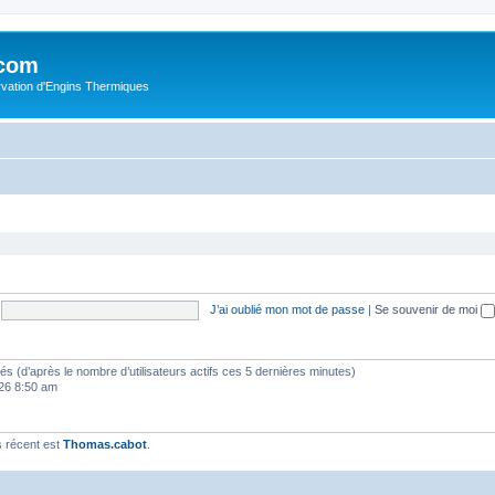
.com
rvation d'Engins Thermiques
J’ai oublié mon mot de passe
|
Se souvenir de moi
vités (d’après le nombre d’utilisateurs actifs ces 5 dernières minutes)
2026 8:50 am
 récent est
Thomas.cabot
.