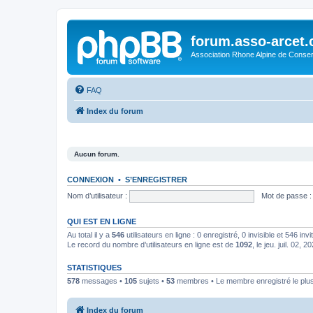
forum.asso-arcet
Association Rhone Alpine de Conse
FAQ
Index du forum
Aucun forum.
CONNEXION
•
S’ENREGISTRER
Nom d’utilisateur :
Mot de passe :
QUI EST EN LIGNE
Au total il y a
546
utilisateurs en ligne : 0 enregistré, 0 invisible et 546 in
Le record du nombre d’utilisateurs en ligne est de
1092
, le jeu. juil. 02, 
STATISTIQUES
578
messages •
105
sujets •
53
membres • Le membre enregistré le plus
Index du forum