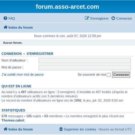
forum.asso-arcet.com
FAQ
S’enregistrer
Connexion
Index du forum
Nous sommes le ven. août 07, 2026 12:58 pm
Aucun forum.
CONNEXION
•
S’ENREGISTRER
Nom d’utilisateur :
Mot de passe :
J’ai oublié mon mot de passe
Se souvenir de moi
QUI EST EN LIGNE
Au total il y a
497
utilisateurs en ligne : 0 enregistré, 0 invisible et 497 invités (d’après le
nombre d’utilisateurs actifs ces 5 dernières minutes)
Le record du nombre d’utilisateurs en ligne est de
1092
, le jeu. juil. 02, 2026 8:50 am
STATISTIQUES
578
messages •
105
sujets •
53
membres • Le membre enregistré le plus récent est
Thomas.cabot
.
Index du forum
Supprimer les cookies
Heures au format
UTC