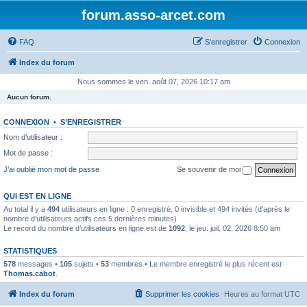
forum.asso-arcet.com
FAQ
S’enregistrer
Connexion
Index du forum
Nous sommes le ven. août 07, 2026 10:17 am
Aucun forum.
CONNEXION
•
S’ENREGISTRER
Nom d’utilisateur :
Mot de passe :
J’ai oublié mon mot de passe
Se souvenir de moi
QUI EST EN LIGNE
Au total il y a
494
utilisateurs en ligne : 0 enregistré, 0 invisible et 494 invités (d’après le
nombre d’utilisateurs actifs ces 5 dernières minutes)
Le record du nombre d’utilisateurs en ligne est de
1092
, le jeu. juil. 02, 2026 8:50 am
STATISTIQUES
578
messages •
105
sujets •
53
membres • Le membre enregistré le plus récent est
Thomas.cabot
.
Index du forum
Supprimer les cookies
Heures au format
UTC