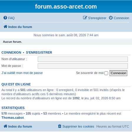
forum.asso-arcet.com
FAQ
S’enregistrer
Connexion
Index du forum
Nous sommes le sam. août 08, 2026 7:44 am
Aucun forum.
CONNEXION
•
S’ENREGISTRER
Nom d’utilisateur :
Mot de passe :
J’ai oublié mon mot de passe
Se souvenir de moi
QUI EST EN LIGNE
Au total il y a
501
utilisateurs en ligne : 0 enregistré, 0 invisible et 501 invités (d’après le
nombre d’utilisateurs actifs ces 5 dernières minutes)
Le record du nombre d’utilisateurs en ligne est de
1092
, le jeu. juil. 02, 2026 8:50 am
STATISTIQUES
578
messages •
105
sujets •
53
membres • Le membre enregistré le plus récent est
Thomas.cabot
.
Index du forum
Supprimer les cookies
Heures au format
UTC