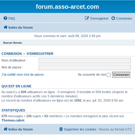
forum.asso-arcet.com
FAQ
S’enregistrer
Connexion
Index du forum
Nous sommes le sam. août 08, 2026 2:49 pm
Aucun forum.
CONNEXION
•
S’ENREGISTRER
Nom d’utilisateur :
Mot de passe :
J’ai oublié mon mot de passe
Se souvenir de moi
QUI EST EN LIGNE
Au total il y a
509
utilisateurs en ligne : 0 enregistré, 0 invisible et 509 invités (d’après le
nombre d’utilisateurs actifs ces 5 dernières minutes)
Le record du nombre d’utilisateurs en ligne est de
1092
, le jeu. juil. 02, 2026 8:50 am
STATISTIQUES
579
messages •
105
sujets •
53
membres • Le membre enregistré le plus récent est
Thomas.cabot
.
Index du forum
Supprimer les cookies
Heures au format
UTC