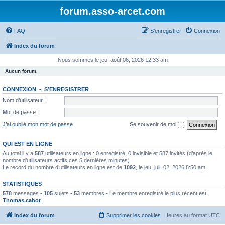
forum.asso-arcet.com
FAQ
S’enregistrer
Connexion
Index du forum
Nous sommes le jeu. août 06, 2026 12:33 am
Aucun forum.
CONNEXION
•
S’ENREGISTRER
Nom d’utilisateur :
Mot de passe :
J’ai oublié mon mot de passe
Se souvenir de moi
QUI EST EN LIGNE
Au total il y a
587
utilisateurs en ligne : 0 enregistré, 0 invisible et 587 invités (d’après le
nombre d’utilisateurs actifs ces 5 dernières minutes)
Le record du nombre d’utilisateurs en ligne est de
1092
, le jeu. juil. 02, 2026 8:50 am
STATISTIQUES
578
messages •
105
sujets •
53
membres • Le membre enregistré le plus récent est
Thomas.cabot
.
Index du forum
Supprimer les cookies
Heures au format
UTC