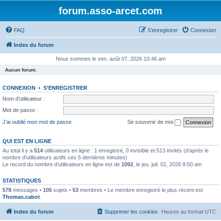
forum.asso-arcet.com
FAQ
S’enregistrer
Connexion
Index du forum
Nous sommes le ven. août 07, 2026 10:46 am
Aucun forum.
CONNEXION
•
S’ENREGISTRER
Nom d’utilisateur :
Mot de passe :
J’ai oublié mon mot de passe
Se souvenir de moi
QUI EST EN LIGNE
Au total il y a
514
utilisateurs en ligne : 1 enregistré, 0 invisible et 513 invités (d’après le
nombre d’utilisateurs actifs ces 5 dernières minutes)
Le record du nombre d’utilisateurs en ligne est de
1092
, le jeu. juil. 02, 2026 8:50 am
STATISTIQUES
578
messages •
105
sujets •
53
membres • Le membre enregistré le plus récent est
Thomas.cabot
.
Index du forum
Supprimer les cookies
Heures au format
UTC