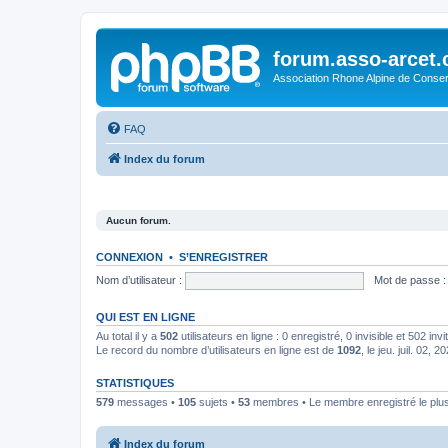
forum.asso-arcet
Association Rhone Alpine de Conse
FAQ
Index du forum
Aucun forum.
CONNEXION
•
S’ENREGISTRER
Nom d’utilisateur :
Mot de passe :
QUI EST EN LIGNE
Au total il y a
502
utilisateurs en ligne : 0 enregistré, 0 invisible et 502 in
Le record du nombre d’utilisateurs en ligne est de
1092
, le jeu. juil. 02, 
STATISTIQUES
579
messages •
105
sujets •
53
membres • Le membre enregistré le plus
Index du forum