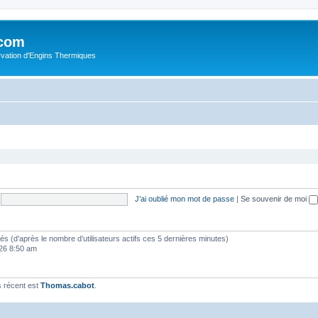
.com
rvation d'Engins Thermiques
J’ai oublié mon mot de passe
|
Se souvenir de moi
vités (d’après le nombre d’utilisateurs actifs ces 5 dernières minutes)
2026 8:50 am
 récent est
Thomas.cabot
.