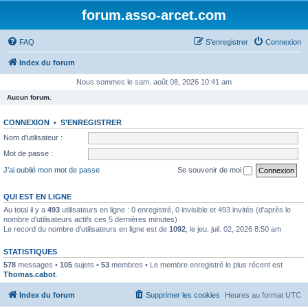
forum.asso-arcet.com
FAQ
S’enregistrer
Connexion
Index du forum
Nous sommes le sam. août 08, 2026 10:41 am
Aucun forum.
CONNEXION
•
S’ENREGISTRER
Nom d’utilisateur :
Mot de passe :
J’ai oublié mon mot de passe
Se souvenir de moi
QUI EST EN LIGNE
Au total il y a
493
utilisateurs en ligne : 0 enregistré, 0 invisible et 493 invités (d’après le
nombre d’utilisateurs actifs ces 5 dernières minutes)
Le record du nombre d’utilisateurs en ligne est de
1092
, le jeu. juil. 02, 2026 8:50 am
STATISTIQUES
578
messages •
105
sujets •
53
membres • Le membre enregistré le plus récent est
Thomas.cabot
.
Index du forum
Supprimer les cookies
Heures au format
UTC