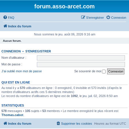
forum.asso-arcet.com
FAQ
S’enregistrer
Connexion
Index du forum
Nous sommes le jeu. août 06, 2026 9:16 am
Aucun forum.
CONNEXION
•
S’ENREGISTRER
Nom d’utilisateur :
Mot de passe :
J’ai oublié mon mot de passe
Se souvenir de moi
QUI EST EN LIGNE
Au total il y a
570
utilisateurs en ligne : 0 enregistré, 0 invisible et 570 invités (d’après le
nombre d’utilisateurs actifs ces 5 dernières minutes)
Le record du nombre d’utilisateurs en ligne est de
1092
, le jeu. juil. 02, 2026 8:50 am
STATISTIQUES
578
messages •
105
sujets •
53
membres • Le membre enregistré le plus récent est
Thomas.cabot
.
Index du forum
Supprimer les cookies
Heures au format
UTC